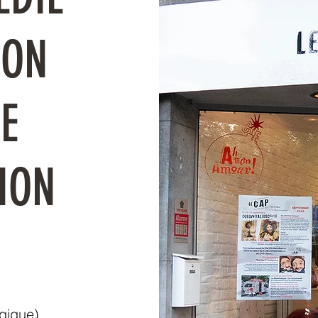
ION
E
ION
lgique)