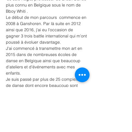
plus connu en Belgique sous le nom de 
Bboy Whiti .
Le début de mon parcours  commence en 
2008 à Ganshoren. Par là suite en 2012 
ainsi que 2016, j'ai eu l'occasion de 
gagner 3 trois battle international qui m'ont 
poussé à évoluer davantage.
J'ai commencé à transmettre mon art en 
2015 dans de nombreuses écoles de 
danse en Belgique ainsi que beaucoup 
d'ateliers et d'événements avec mes 
enfants.
Je suis passé par plus de 25 complexes 
de danse dont encore beaucoup sont 
d'actualité avec de belles créations de 
spectacle.
( hidden power (jette), move zone (Ixelles), 
karys (Etterbeek), nikka (Court-Saint- 
Etienne, the loft (Leeuw Saint-Pierre ), là 
boum (Rhodes Saint-Genèse) et j'en 
passe...).