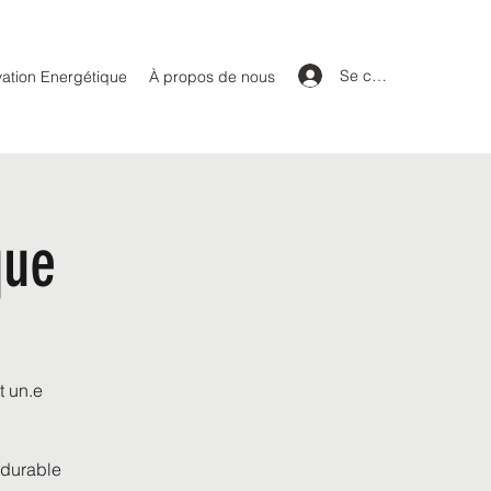
Se connecter
ation Energétique
À propos de nous
que
t un.e
 durable