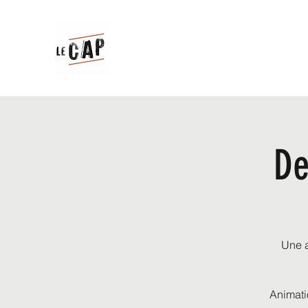
De
Une a
Animati