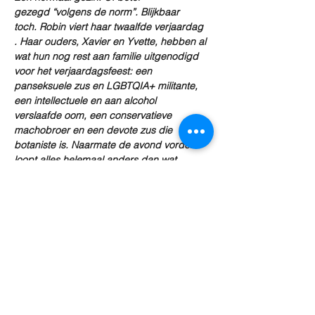
gezegd “volgens de norm”. Blijkbaar 
toch. Robin viert haar twaalfde verjaardag 
. Haar ouders, Xavier en Yvette, hebben al 
wat hun nog rest aan familie uitgenodigd 
voor het verjaardagsfeest: een 
panseksuele zus en LGBTQIA+ militante, 
een intellectuele en aan alcohol 
verslaafde oom, een conservatieve 
machobroer en een devote zus die 
botaniste is. Naarmate de avond vordert 
loopt alles helemaal anders dan wat 
Robins ouders voor ogen hadden. 
Iedereen houdt zich aan zijn stoel vast 
want niets zal ooit nog hetzelfde zijn. Er 
volgt een overvloed aan onthullingen 
waarbij alle maskers afvallen. Uiteindelijk 
zal elk familielid worden gedwongen om 
tot de kern van de zaak te komen.