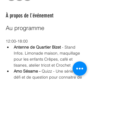
À propos de l'événement
Au programme 
12:00-18:00
Antenne de Quartier Bizet 
- Stand 
Infos. Limonade maison, maquillage 
pour les enfants Crêpes, café et 
tisanes, atelier tricot et Crochet
Amo Sésame -
 Quizz - Une série de 
défi et de question pour connaitre de 
manière ludique le quartier et ses 
acteurs
Jeunes citoyens Anderlechtois
 - 
Activités ludiques  (Jeux Anderlecht 
Animé)
Escale du Nord 
- Salon Mobile