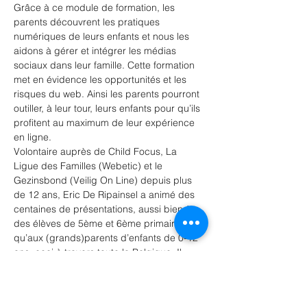
Grâce à ce module de formation, les 
parents découvrent les pratiques 
numériques de leurs enfants et nous les 
aidons à gérer et intégrer les médias 
sociaux dans leur famille. Cette formation 
met en évidence les opportunités et les 
risques du web. Ainsi les parents pourront 
outiller, à leur tour, leurs enfants pour qu’ils 
profitent au maximum de leur expérience 
en ligne.
Volontaire auprès de Child Focus, La 
Ligue des Familles (Webetic) et le 
Gezinsbond (Veilig On Line) depuis plus 
de 12 ans, Eric De Ripainsel a animé des 
centaines de présentations, aussi bien à 
des élèves de 5ème et 6ème primaire 
qu’aux (grands)parents d’enfants de 0-12 
ans, ceci à travers toute la Belgique. Il 
sera fier de pouvoir partager ses 
expériences avec vous et espère pouvoir 
démystifier l’utilisation d’internet et des 